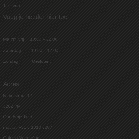
Tarieven
Voeg je header hier toe
Ma t/m Vrij 10:00 – 22:00
Zaterdag 10:00 – 17:00
Zondag Gesloten.
Adres
Nobelstraat 12
3262 PM
Oud Beijerland
mobiel: +31 6 1813 3207
Ook via WhatsApp