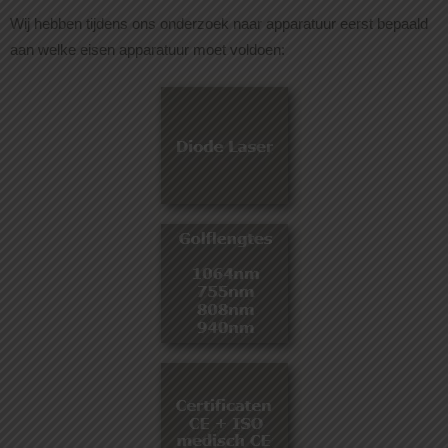
Wij hebben tijdens ons onderzoek naar apparatuur eerst bepaald
aan welke eisen apparatuur moet voldoen: