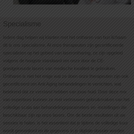
Specialisme
Iedere dag helpen wij klanten met het ontharen van hun lichaam
dit is ons specialisme. Al onze therapeuten zijn gecertificeerde
specialisten op het gebied van laserontharing, ze zijn opgeleid
volgens de hoogste standaard om onze door de CE-
goedgekeurde lasers van medische kwaliteit te gebruiken.
Ontharen is niet het enige wat ze doen onze therapeuten zijn ook
gecertificeerd om Anti Aging behandelingen te verrichten, wat
betekend dat ze verstand hebben van jouw huid. Door deze mix
van expertises kunnen ze met vertrouwen gebruikmaken van het
volledige scala aan behandelingsparameters en -instellingen die
beschikbaar zijn op onze lasers. Om de beste resultaten uit uw
sessies te halen. is het essentieel dat je tijdens de volledige kuur
wordt gemonitord en de gegevens in je digitale-dossier worden