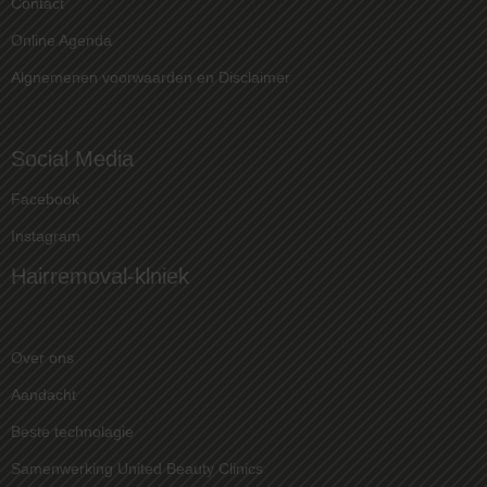
Contact
Online Agenda
Algnemenen voorwaarden en Disclaimer
Social Media
Facebook
Instagram
Hairremoval-klniek
Over ons
Aandacht
Beste technolagie
Samenwerking United Beauty Clinics