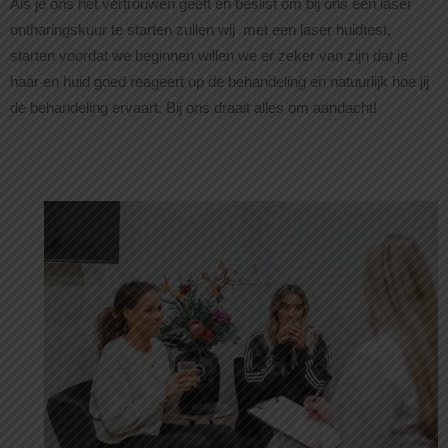
Als je ons het vertrouwen geeft en beslist om bij ons een laser
ontharingskuur te starten zullen wij met een laser huidtest,
starten voordat we beginnen willen we er zeker van zijn dat je
haar en huid goed reageert op de behandeling en natuurlijk hoe jij
de behandeling ervaart. Bij ons draait alles om aandacht!