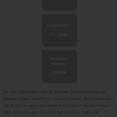
We doen direct zaken met de fabrikant. Dat betekend dat we
inspraak hebben betreffende ons eisen pakket, direct zaken doen
met de bron en geen dure agent of importeur er tussen hebben
zitten. Wat zich weer vertaald in lagere kosten. Natuurlijk