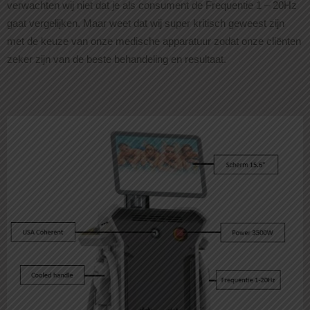
verwachten wij niet dat je als consument de Frequentie 1 – 20Hz
gaat vergelijken. Maar weet dat wij super kritisch geweest zijn
met de keuze van onze medische apparatuur zodat onze cliënten
zeker zijn van de beste behandeling en resultaat.