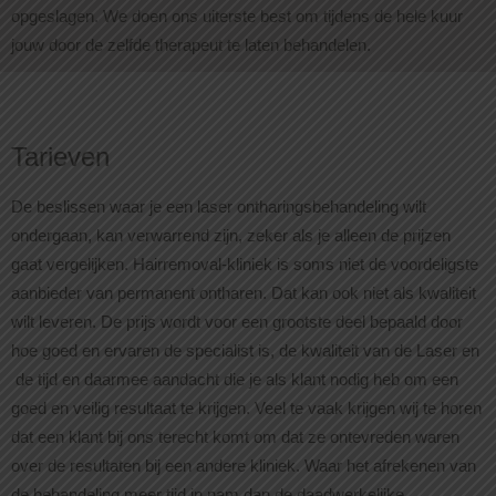
opgeslagen. We doen ons uiterste best om tijdens de hele kuur
jouw door de zelfde therapeut te laten behandelen.
Tarieven
De beslissen waar je een laser ontharingsbehandeling wilt
ondergaan, kan verwarrend zijn, zeker als je alleen de prijzen
gaat vergelijken. Hairremoval-kliniek is soms niet de voordeligste
aanbieder van permanent ontharen. Dat kan ook niet als kwaliteit
wilt leveren. De prijs wordt voor een grootste deel bepaald door
hoe goed en ervaren de specialist is, de kwaliteit van de Laser en
de tijd en daarmee aandacht die je als klant nodig heb om een
goed en veilig resultaat te krijgen. Veel te vaak krijgen wij te horen
dat een klant bij ons terecht komt om dat ze ontevreden waren
over de resultaten bij een andere kliniek. Waar het afrekenen van
de behandeling meer tijd in nam dan de daadwerkelijke